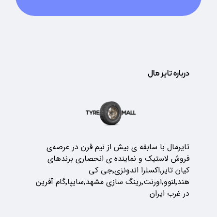
درباره تایر مال
تایرمال با سابقه ی بیش از نیم قرن در عرصه‌ی
فروش لاستیک و نماینده ی انحصاری برندهای
کیان تایر٬اکسلرا اندونزی٬جی کی
هند٬لنوو٬اورنت٬رینگ سازی مشهد٬سایپا٬گام آفرین
در غرب ایران