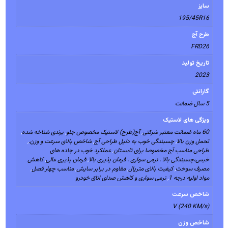
سایز
195/45R16
طرح آج
FRD26
تاریخ تولید
2023
گارانتی
5 سال ضمانت
ویژگی های لاستیک
60 ماه ضمانت معتبر شرکتی
,
آج(طرح) لاستیک مخصوص جلو
,
برندی شناخه شده
,
تحمل وزن بالا
,
چسبندگی خوب به دلیل طراحی آج
,
شاخص بالای سرعت و وزن.
,
طراحی مناسب آج مخصوصا برای تابستان
,
عملکرد خوب در جاده های
خیس،چسبندگی بالا . نرمی سواری . فرمان پذیری بالا
,
فرمان پذیری عالی
,
کاهش
مصرف سوخت
,
کیفیت بالای متریال
,
مقاوم در برابر سایش
,
مناسب چهار فصل
,
مواد اولیه درجه 1
,
نرمی سواری و کاهش صدای اتاق خودرو
شاخص سرعت
V (240 KM/s)
شاخص وزن