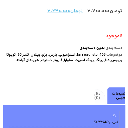
تومان
۳.۷۰۰.۰۰۰
تومان
۳.۲۳۰.۰۰۰
ناموجود
دسته بندی
بدون دسته‌بندی
موضوعات
405
,
stc
,
farroad
,
استرامبولی
,
پارس
,
پژو
,
پیتلان
,
تندر 90
,
تویوتا
پریوس
,
دنا
,
رینگ
,
رینگ اسپرت
,
ساوارا
,
فارود
,
لاستیک
,
هیوندای آوانته
وضیحات
نظرات
کمیلی
(0)
برند
فارود | FARROAD