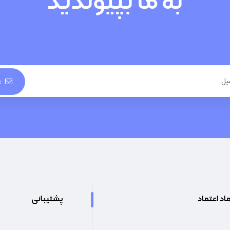
به ما بپیوندید
ع
اد اعتماد
پشتیبانی