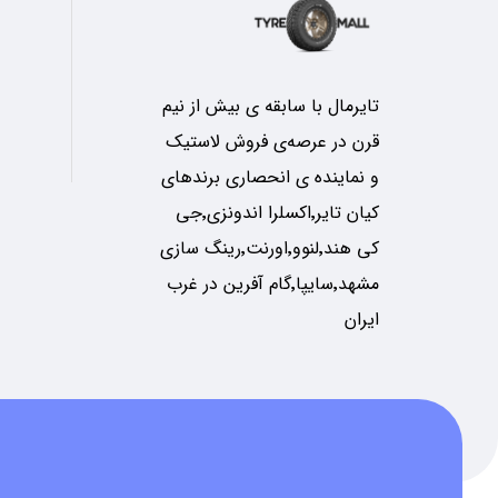
تایرمال با سابقه ی بیش از نیم
قرن در عرصه‌ی فروش لاستیک
و نماینده ی انحصاری برندهای
کیان تایر٬اکسلرا اندونزی٬جی
کی هند٬لنوو٬اورنت٬رینگ سازی
مشهد٬سایپا٬گام آفرین در غرب
ایران