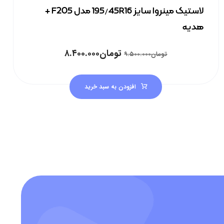
لاستیک مینروا سایز 195/45R16 مدل F205 +
هدیه
تومان
۸.۴۰۰.۰۰۰
تومان
۹.۵۰۰.۰۰۰
افزودن به سبد خرید