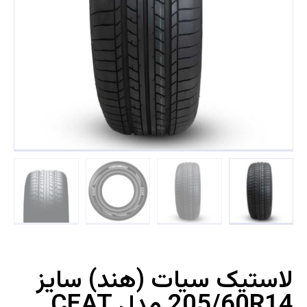
لاستیک سیات (هند) سایز
205/60R14 مدل CEAT