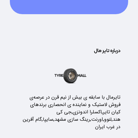
درباره تایر مال
تایرمال با سابقه ی بیش از نیم قرن در عرصه‌ی
فروش لاستیک و نماینده ی انحصاری برندهای
کیان تایر٬اکسلرا اندونزی٬جی کی
هند٬لنوو٬اورنت٬رینگ سازی مشهد٬سایپا٬گام آفرین
در غرب ایران