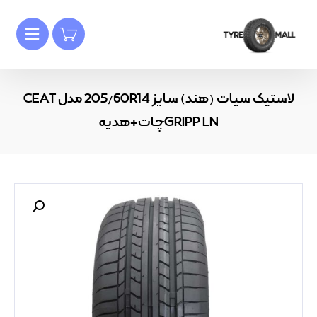
لاستیک سیات (هند) سایز 205/60R14 مدل CEAT
GRIPP LNچات+هدیه