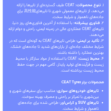
۱.
تنوع محصولات
: CEAT طیف گسترده‌ای از تایرها را ارائه
می‌دهد، از تایرهای معمولی شهری تا تایرهای高性能 برای
جاده‌های ناهموار و شرایط سخت.
۲.
فناوری پیشرفته
: با استفاده از آخرین فناوری‌های روز دنیا،
تایرهای CEAT عملکردی عالی در زمینه ایمنی، راحتی و دوام ارائه
می‌دهند.
۳.
تأکید بر ایمنی
: طراحی تایرهای CEAT به گونه‌ای است که در
شرایط مختلف جاده‌ای، از باران‌های شدید تا جاده‌های خشک،
بهترین عملکرد را داشته باشند.
۴.
محیط زیست
: CEAT با استفاده از مواد سازگار با محیط
زیست و فرآیندهای تولید پایدار، گامی مهم در جهت حفظ
محیط زیست برداشته است.
محصولات برتر CEAT Tyres
تایرهای خودروهای سواری
: مناسب برای سفرهای شهری و
بین‌شهری با تمرکز بر راحتی و مصرف بهینه سوخت.
تایرهای SUV و کراس‌اور
: طراحی شده برای جاده‌های
ناهموار و شرایط سخت.