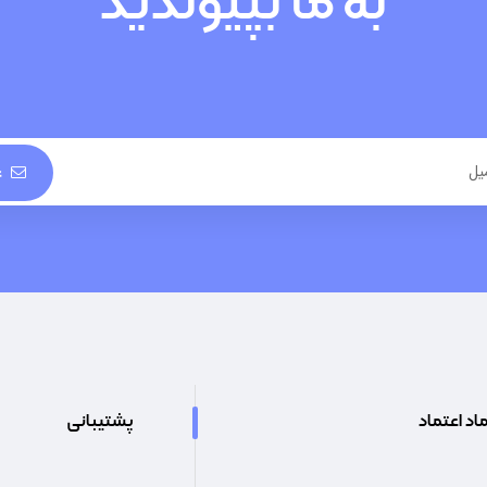
به ما بپیوندید
ع
اد اعتماد
پشتیبانی