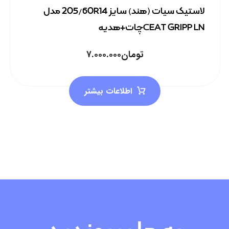
لاستیک سیات (هند) سایز 205/60R14 مدل
CEAT GRIPP LNچات+هدیه
تومان
۷.۰۰۰.۰۰۰
اطلاعات بیشتر