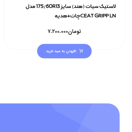
لاستیک سیات (هند) سایز 175/60R13 مدل
CEAT GRIPP LNچات+هدیه
تومان
۷.۲۰۰.۰۰۰
افزودن به سبد خرید