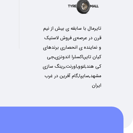
تایرمال با سابقه ی بیش از نیم
قرن در عرصه‌ی فروش لاستیک
و نماینده ی انحصاری برندهای
کیان تایر٬اکسلرا اندونزی٬جی
کی هند٬لنوو٬اورنت٬رینگ سازی
مشهد٬سایپا٬گام آفرین در غرب
ایران