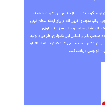
تولید گردیدند. پس از چندی، اين شركت با هدف
كنولوژی TRI روسيه و در ادامه مارانگونی ايتاليا نمود. و آخرین اقدام برای ارتقاء سطح کیفی
محصولات مختلف بارز از جمله رادیال سواری و باری، شرکت بارز در قالب قراردای ۱۰ ساله، اقدام به اخذ و پياده سازی تكنولوژی
وه صنعتی بارز بر اساس این تكنولوژی طراحی و تولید
یرسازی در کشور محسوب می شود که توانسته استاندارد