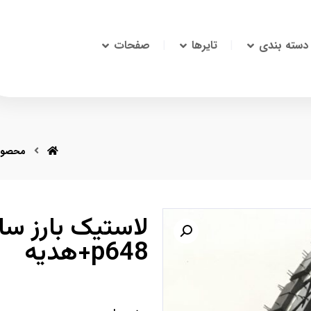
دسته بندی
تایرها
صفحات
محصول
p648+هدیه