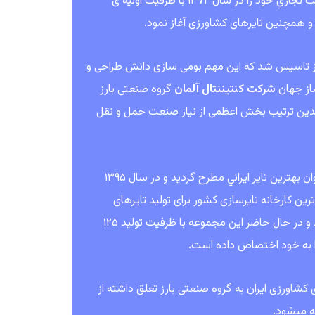
کارخانه لاستیک بارز در سال ۱۳۶۴ در شهر کرمان کلنگ زنی شد و اين گروه فعاليت تجاري خود را در سال ۱۳۷۲ با ظرفيت اوليه ی
تی بارز تاسیس شد که این مهم بومی سازی دانش طراحی و
ساز جهان
شرکت کنتیننتال آلمان
گروه صنعتی بارز
 بدین ترتیب بخش اعظمی از نیاز صنعت حمل و نقل
به واسطه كيفيت بالای اين تايرها و تكنولوژی های دريافت شده، رفته رفته به عنوان بهترين تاير ايراني مطرح گرديد و در سال ۱۳۹۵
ین کارخانه تایرسازی کشور برای تولید تایرهای
رادیال سواری و تایرهای مخصوص خودروهای کراس اوور و شاسی بلند افتتاح شد و در حال حاضر این مجموعه با ظرفیت تولید ۱۲۵
 رادیال سواری، ۲۴ % تایرهای رادیال باری و ۴۰ % تایرهای کشاورزی ایران به گروه صنعتی بارز تعلق داشته از
ته میشود.