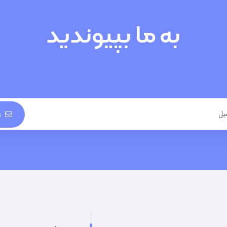
به ما بپیوندید
ع