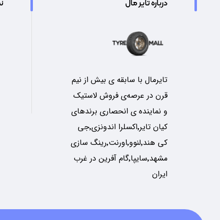
درباره تایر مال
نم
تایرمال با سابقه ی بیش از نیم
قرن در عرصه‌ی فروش لاستیک
و نماینده ی انحصاری برندهای
کیان تایر٬اکسلرا اندونزی٬جی
کی هند٬لنوو٬اورنت٬رینگ سازی
مشهد٬سایپا٬گام آفرین در غرب
ایران