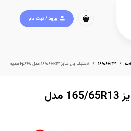
ورود / ثبت نام
ات
165/65r13
لاستیک بارز سایز 165/65R13 مدل p648+هدیه
لاستیک بارز سایز 165/65R13 مدل