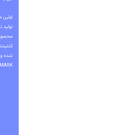
اولین م
كنتيننت
شده و ر
E-MARK اروپا را برای سایزهای متعدد گروه محصولات رادیال سواری و رادیا