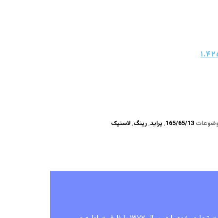
۱.۴۲
ضوعات
165/65/13
,
پراید
,
رینگ
,
لاستیک