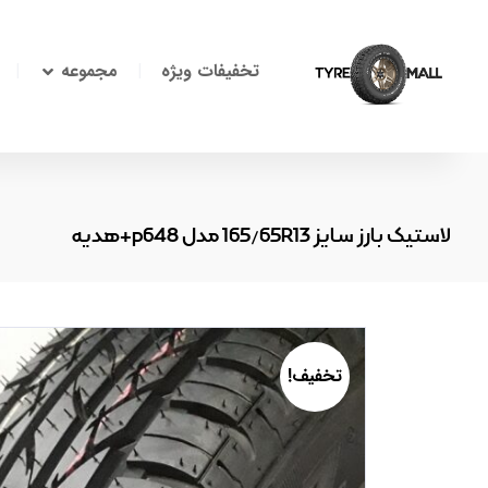
تخفیفات ویژه
مجموعه
لاستیک بارز سایز 165/65R13 مدل p648+هدیه
تخفیف!