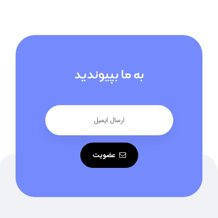
به ما بپیوندید
عضویت