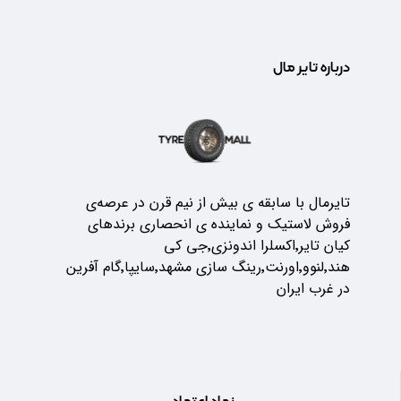
درباره تایر مال
تایرمال با سابقه ی بیش از نیم قرن در عرصه‌ی
فروش لاستیک و نماینده ی انحصاری برندهای
کیان تایر٬اکسلرا اندونزی٬جی کی
هند٬لنوو٬اورنت٬رینگ سازی مشهد٬سایپا٬گام آفرین
در غرب ایران