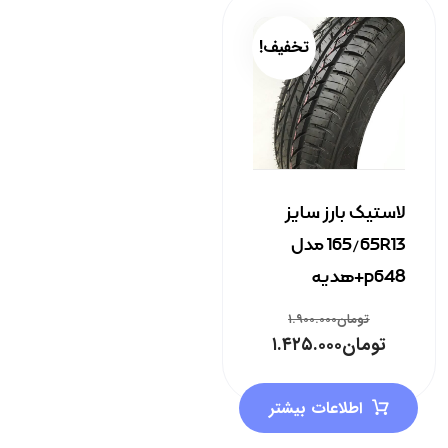
تخفیف!
لاستیک بارز سایز
165/65R13 مدل
p648+هدیه
تومان
۱.۹۰۰.۰۰۰
تومان
۱.۴۲۵.۰۰۰
اطلاعات بیشتر