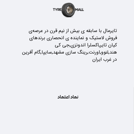
تایرمال با سابقه ی بیش از نیم قرن در عرصه‌ی
فروش لاستیک و نماینده ی انحصاری برندهای
کیان تایر٬اکسلرا اندونزی٬جی کی
هند٬لنوو٬اورنت٬رینگ سازی مشهد٬سایپا٬گام آفرین
در غرب ایران
نماد اعتماد