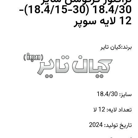
18.4/30 (30-18.4/15)-
12 لایه سوپر
برند:کیان تایر
سایز: 18.4/30
تعداد لایه: 12 لا
تاریخ تولید: 2024