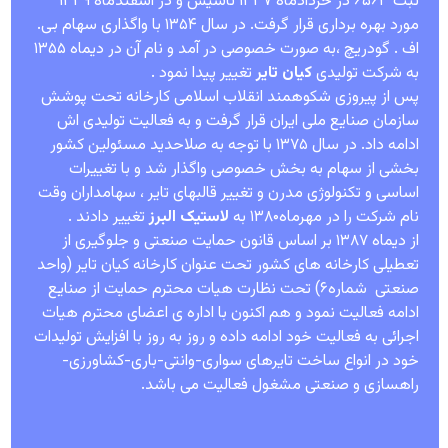
ثبت ۶۵۶۳ در خردادماه ۱۳۳۷ تاسیس و در اسفندماه ۱۳۳۹
مورد بهره برداری قرار گرفت. در سال ۱۳۵۴ با واگذاری سهام بی.
اف . گودریچ ،به صورت خصوصی در آمد و نام آن در دیماه ۱۳۵۵
به شرکت تولیدی
کیان تایر
تغییر پیدا نمود .
پس از پیروزی شکوهمند انقلاب اسلامی کارخانه تحت پوشش
سازمان صنایع ملی ایران قرار گرفت و به فعالیت تولیدی اش
ادامه داد. در سال ۱۳۷۵ با توجه به صلاحدید مسئولین کشور
بخشی از سهام به بخش خصوصی واگذار شد و با تغییرات
اساسی و تکنولوژی مدرن و تغییر قالبهای تایر ، سهامداران وقت
نام شرکت را در مهرماه۱۳۸۰ به
لاستیک البرز
تغییر دادند .
از دیماه ۱۳۸۷ بر اساس قانون حمایت صنعتی و جلوگیری از
تعطیلی کارخانه های کشور تحت عنوان کارخانه کیان تایر (واحد
صنعتی شماره۶) تحت نظارت هیات محترم حمایت از صنایع
ادامه فعالیت نمود و هم اکنون با اداره ی اعضای محترم هیات
اجرائی به فعالیت خود ادامه داده و روز به روز با افزایش تولیدات
خود در انواع ساخت تایرهای سواری-وانتی-باری-کشاورزی-
راهسازی و صنعتی مشغول فعالیت می باشد.