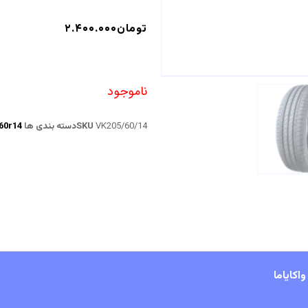
تومان
۲.۴۰۰.۰۰۰
ناموجود
VK205/60/14
SKU
دسته بندی ها
60r14
اکایاما