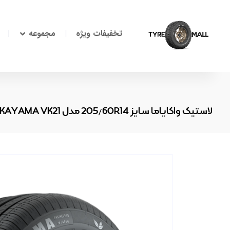
تخفیفات ویژه
مجموعه
لاستیک واکایاما سایز 205/60R14 مدل VAKAYAMA VK21