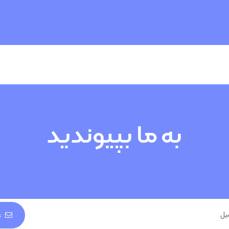
به ما بپیوندید
ع