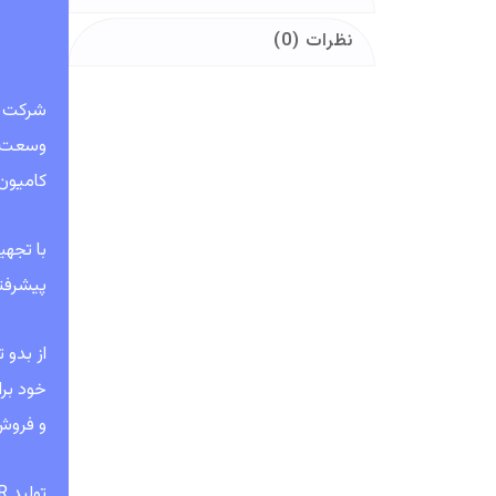
نظرات (0)
کامیون 
با تجهی
پیشرفته جهانی، TBR و PCR ما به اروپا، 
از بدو
خود بر
و فروش