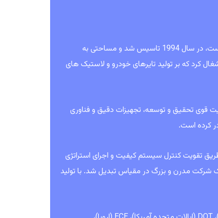
شرکت Shandong Huasheng Rubber که بطور حرفه ای در تولید تایر مشغول است، در سال 1994 تاسیس شد و مساحتی به
ونگ اشغال کرد که بر تولید تایرهای خودرو و لاستیک های
رفیت قوی تحقیق و توسعه، تجهیزات دقیق و فناوری
ریق تقویت کنترل سیستم کیفیت و اجرای استراتژی
 شرکت مدرن و بزرگ در مقیاس تبدیل شد. با تولید
تولید TBR دارای صلاحیت ISO 9001 و تاییدیه GCC (خلیج)، SONCAP (نیجریه)، DOT (ایالات متحده آمریکا)، ECE (اروپا)،