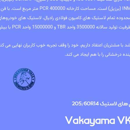
INMETRO (برزیل) است. مساحت کارخانه
 محدوده تمام لاستیک های کامیون فولادی رادیال، لاستیک های خودروها
3500000 واحد TBR و 15000000 واحد PCR با بیش از 100 سایز و الگو می باشد.
ینده درخشانی را با هم ایجاد می کند.
ی لاستیک 205/60R14
Vakayama VK