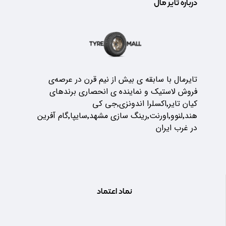
درباره تایر مال
تایرمال با سابقه ی بیش از نیم قرن در عرصه‌ی
فروش لاستیک و نماینده ی انحصاری برندهای
کیان تایر٬اکسلرا اندونزی٬جی کی
هند٬لنوو٬اورنت٬رینگ سازی مشهد٬سایپا٬گام آفرین
در غرب ایران
نماد اعتماد