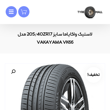
لاستیک واکایاما سایز 205/40ZR17 مدل
VAKAYAMA VK66
تخفیف!