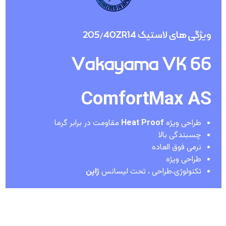
ویژگی های لاستیک 205/40ZR14
Vakayama VK 66
ComfortMax AS
طراحی ویژه
Heat Proof
مقاومت در برابر گرما
چسبندگی بالا
نرمی فوق العاده
طراحی ویژه
تکنولوژی،طراحی ، تحت لیسانس
ژاپن