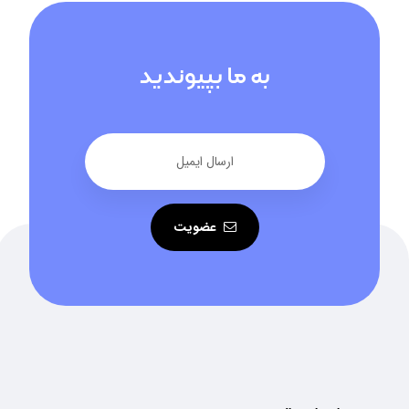
به ما بپیوندید
عضویت