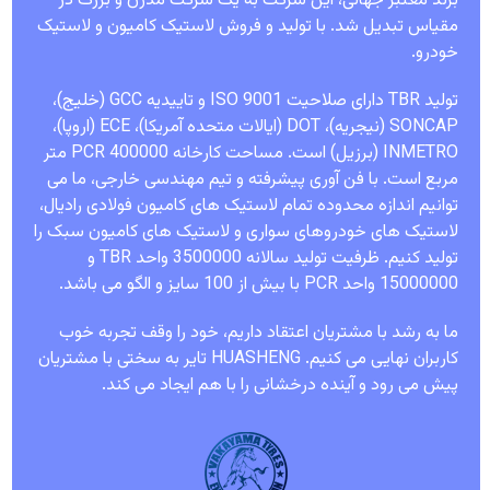
برند معتبر جهانی، این شرکت به یک شرکت مدرن و بزرگ در
مقیاس تبدیل شد. با تولید و فروش لاستیک کامیون و لاستیک
خودرو.
تولید TBR دارای صلاحیت ISO 9001 و تاییدیه GCC (خلیج)،
SONCAP (نیجریه)، DOT (ایالات متحده آمریکا)، ECE (اروپا)،
INMETRO (برزیل) است. مساحت کارخانه PCR 400000 متر
مربع است. با فن آوری پیشرفته و تیم مهندسی خارجی، ما می
توانیم اندازه محدوده تمام لاستیک های کامیون فولادی رادیال،
لاستیک های خودروهای سواری و لاستیک های کامیون سبک را
تولید کنیم. ظرفیت تولید سالانه 3500000 واحد TBR و
15000000 واحد PCR با بیش از 100 سایز و الگو می باشد.
ما به رشد با مشتریان اعتقاد داریم، خود را وقف تجربه خوب
کاربران نهایی می کنیم. HUASHENG تایر به سختی با مشتریان
پیش می رود و آینده درخشانی را با هم ایجاد می کند.