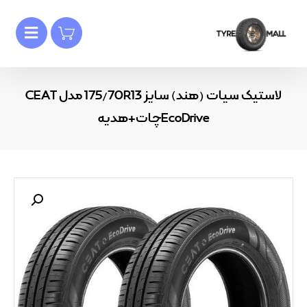
لاستیک سیات (هند) سایز 175/70R13 مدل CEAT
EcoDriveچات+هدیه