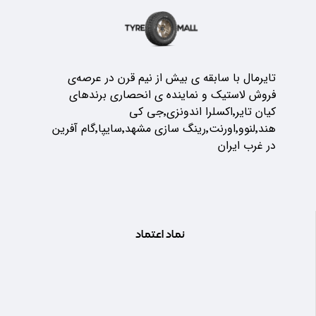
تایرمال با سابقه ی بیش از نیم قرن در عرصه‌ی
فروش لاستیک و نماینده ی انحصاری برندهای
کیان تایر٬اکسلرا اندونزی٬جی کی
هند٬لنوو٬اورنت٬رینگ سازی مشهد٬سایپا٬گام آفرین
در غرب ایران
نماد اعتماد