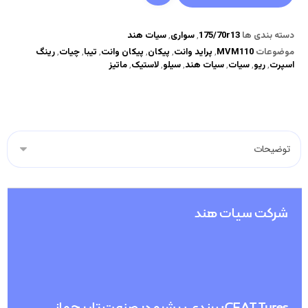
دسته بندی ها
175/70r13
,
سواری
,
سیات هند
موضوعات
MVM110
,
پراید وانت
,
پیکان
,
پیکان وانت
,
تیبا
,
چیات
,
رینگ
اسپرت
,
ریو
,
سیات
,
سیات هند
,
سیلو
,
لاستیک
,
ماتیز
شرکت سیات هند
CEAT Tyres: برندی پیشرو در صنعت تایر جهانی