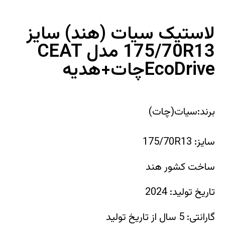
لاستیک سیات (هند) سایز
175/70R13 مدل CEAT
EcoDriveچات+هدیه
برند:سیات(چات)
سایز: 175/70R13
ساخت کشور هند
تاریخ تولید: 2024
گارانتی: 5 سال از تاریخ تولید