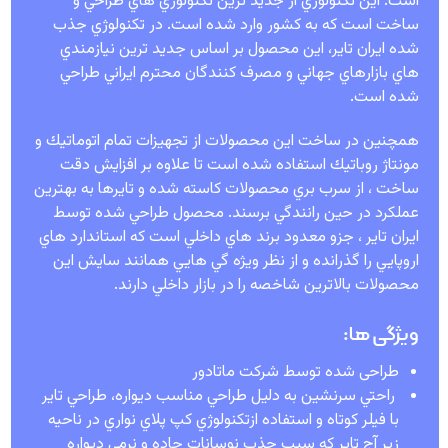
است. اين تكنولوژي از جديد ترين تكنولوژي هاي طراحي و
ساخت است كه به كشور وارد شده است. در تكنولوژي جذب
شده ايران تاير، اين محصول بر اساس جديد ترين نيازمندي
هاي بازارهاي جهاني و مصرف كنندگان محترم ايراني طراحي
شده است
.
همچنين در ساخت اين محصولات از تجهيزات تمام اتوماتيك و
مونتاژ روباتيك استفاده شده است تا علاوه بر افزايش دقت
ساخت ، از سرب بري محصولات كاسته شده و تايرها به بهترين
عملكرد در حين رانندگي برسند. محصول طراحي شده توسط
ايران تاير ، جزو معدود برند هاي داخلي است كه استاندارد هاي
اروپايي را گذرانده و از نظر ويژه گي هايي همانند سايش اين
محصولات بالاترين شاخصه را در بازار داخلي دارند
.
ویژگی ها:
طراحی شده توسط شرکت ماتادور
راحتي سرنشين به دليل طراحي مناسب ديواره، طراحي تاير
با فيلر كوتاه و استفاده ازتكنولوژي كپ پلاي نواري در ناحيه
زير آج تاير كه سبب جذب نوسانات جاده و نرمي ديواره