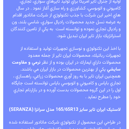
اوليه از جنرال تاير آمريكا براي توليد تايرهاي سواري، تجاري،
كاميوني و اتوبوسي، كشاورزي و راه سازي آغاز نمود . در سال
هاي اخير اين شركت با جذب تكنولوژي از شركت ماتادور اقدام
به عرضه نسل جديد محصولات راديال سواري، شاسي بلند، ون
و راديال تجاري نموده و توانسته است به يكي از تامين كنندگان
استراتژيك بازار تاير ايران تبديل شود.
با اخذ اين تكنولوژي و نوسازي تجهيزات توليد و استفاده از
تجهيزات رباتيك، محصولات ايران تاير از جمله معدود
محصولات داراي ايمارك در ايران بوده و از نظر
نرمي و مقاومت
سايشي
يكي از بهترين محصولات در بازار ايران مي باشند.
همچنين ايران تاير با به روز آوري محصولات زراعي، راهسازي ،
تجاري باياس و كاميوني و اتوبوسي باياس توانسته است جايگاه
اول را در اين گروه محصولات بدست آورده و در بازارنام تجاري
خود را مطرح نمايد .
لاستیک ایران تایر سایز 165/65R13 مدل سرانزا (SERANZA)
در طراحي اين محصول از تكنولوژي شركت ماتادور استفاده شده