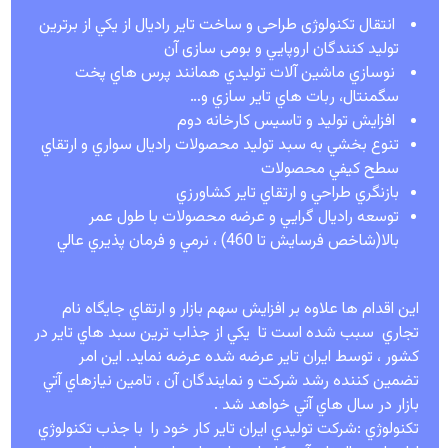
انتقال تکنولوژی طراحی و ساخت تایر راديال از يكي از برترين
توليد كنندگان اروپايي و بومی سازی آن
نوسازي ماشين آلات توليدي همانند پرس هاي پخت
سگمنتال، ربات هاي تاير سازي و…
افزایش تولید و تاسیس کارخانه دوم
تنوع بخشي به سبد توليد محصولات راديال سواري و ارتقاي
سطح كيفي محصولات
بازنگري طراحي و ارتقاي تاير كشاورزي
توسعه راديال گرايي و عرضه محصولات با طول عمر
بالا(شاخص فرسايش تا 460) ، نرمي و فرمان پذيري عالي
اين اقدام ها علاوه بر افزايش سهم بازار و ارتقاي جايگاه نام
تجاري سبب شده است تا يكي از جذاب ترين سبد هاي تاير در
كشور ، توسط ايران تاير عرضه شده عرضه نمايد. اين امر
تضمين كننده رشد شركت و نمايندگان آن ، تامين نيازهاي آتي
بازار در سال هاي آتي خواهد شد .
تكنولوژي :شركت توليدي ايران تاير كار خود را با جذب تكنولوژي