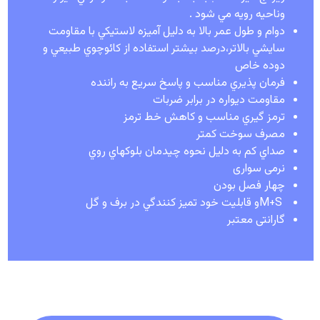
وناحيه رويه مي شود
.
دوام و طول عمر بالا به دليل آميزه لاستيكي با مقاومت
سايشي بالاتر،درصد بيشتر استفاده از كائوچوي طبيعي و
دوده خاص
فرمان پذيري مناسب و پاسخ سريع به راننده
مقاومت ديواره در برابر ضربات
ترمز گيري مناسب و كاهش خط ترمز
مصرف سوخت كمتر
صداي كم به دليل نحوه چيدمان بلوكهاي روي
نرمی سواری
چهار فصل بودن
M+S
و قابليت خود تميز كنندگي در برف و گل
گارانتی معتبر