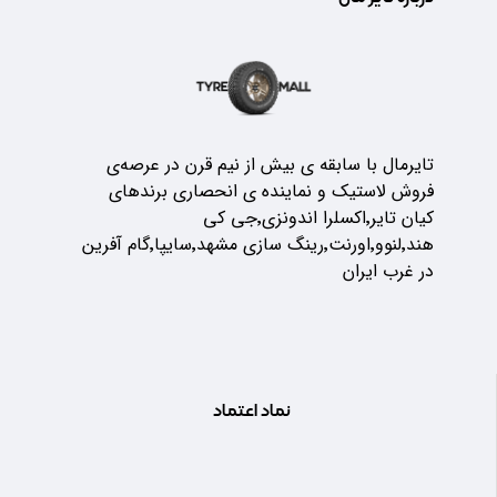
تایرمال با سابقه ی بیش از نیم قرن در عرصه‌ی
فروش لاستیک و نماینده ی انحصاری برندهای
کیان تایر٬اکسلرا اندونزی٬جی کی
هند٬لنوو٬اورنت٬رینگ سازی مشهد٬سایپا٬گام آفرین
در غرب ایران
نماد اعتماد