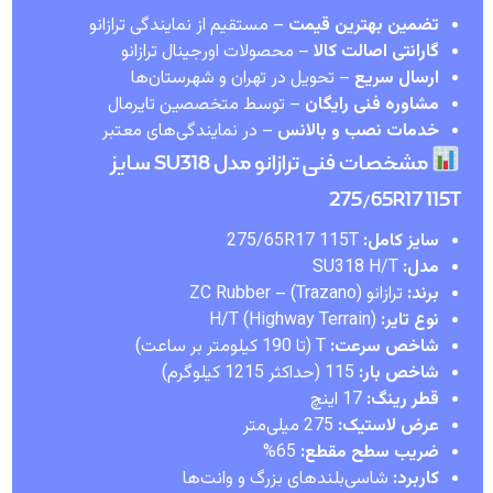
تضمین بهترین قیمت
– مستقیم از نمایندگی ترازانو
گارانتی اصالت کالا
– محصولات اورجینال ترازانو
ارسال سریع
– تحویل در تهران و شهرستان‌ها
مشاوره فنی رایگان
– توسط متخصصین تایرمال
خدمات نصب و بالانس
– در نمایندگی‌های معتبر
مشخصات فنی ترازانو مدل SU318 سایز
275/65R17 115T
سایز کامل:
275/65R17 115T
مدل:
SU318 H/T
برند:
ترازانو (Trazano) – ZC Rubber
نوع تایر:
H/T (Highway Terrain)
شاخص سرعت:
T (تا 190 کیلومتر بر ساعت)
شاخص بار:
115 (حداکثر 1215 کیلوگرم)
قطر رینگ:
17 اینچ
عرض لاستیک:
275 میلی‌متر
ضریب سطح مقطع:
65%
کاربرد:
شاسی‌بلندهای بزرگ و وانت‌ها