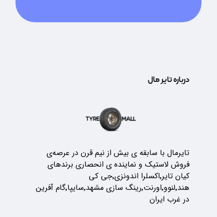
درباره تایر مال
تایرمال با سابقه ی بیش از نیم قرن در عرصه‌ی
فروش لاستیک و نماینده ی انحصاری برندهای
کیان تایر٬اکسلرا اندونزی٬جی کی
هند٬لنوو٬اورنت٬رینگ سازی مشهد٬سایپا٬گام آفرین
در غرب ایران