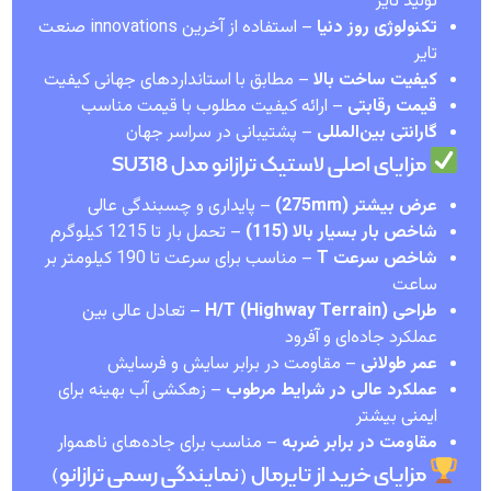
تولید تایر
تکنولوژی روز دنیا
– استفاده از آخرین innovations صنعت
تایر
کیفیت ساخت بالا
– مطابق با استانداردهای جهانی کیفیت
قیمت رقابتی
– ارائه کیفیت مطلوب با قیمت مناسب
گارانتی بین‌المللی
– پشتیبانی در سراسر جهان
مزایای اصلی لاستیک ترازانو مدل SU318
عرض بیشتر (275mm)
– پایداری و چسبندگی عالی
شاخص بار بسیار بالا (115)
– تحمل بار تا 1215 کیلوگرم
شاخص سرعت T
– مناسب برای سرعت تا 190 کیلومتر بر
ساعت
طراحی H/T (Highway Terrain)
– تعادل عالی بین
عملکرد جاده‌ای و آفرود
عمر طولانی
– مقاومت در برابر سایش و فرسایش
عملکرد عالی در شرایط مرطوب
– زهکشی آب بهینه برای
ایمنی بیشتر
مقاومت در برابر ضربه
– مناسب برای جاده‌های ناهموار
مزایای خرید از تایرمال (نمایندگی رسمی ترازانو)