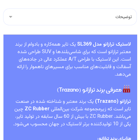
لاستیک ترازانو مدل SL369
یک تایر همه‌کاره و بادوام از برند
معتبر ترازانو است که برای شاسی‌بلندها و SUV طراحی شده
است. این لاستیک با طراحی A/T عملکرد عالی در جاده‌های
آسفالت و قابلیت‌های مناسب برای مسیرهای ناهموار را ارائه
می‌دهد.
معرفی برند ترازانو (Trazano)
ترازانو (Trazano)
یک برند معتبر و شناخته شده در صنعت
تایر است که زیرمجموعه شرکت بین‌المللی
ZC Rubber
چین
می‌باشد. ZC Rubber با بیش از 60 سال سابقه در تولید تایر،
یکی از 10 تولیدکننده برتر لاستیک در جهان محسوب می‌شود.
مزایای برند ترازانو: