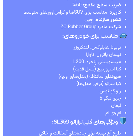
ضریب سطح مقطع:
60%
کاربرد:
مناسب برای SUVها و کراس‌اوورهای متوسط
کشور سازنده:
چین
شرکت مادر:
ZC Rubber Group
مناسب برای خودروهای:
تویوتا هایلوکس، لندکروزر
نیسان پاترول، ناوارا
میتسوبیشی پاجرو، L200
کیا اسپورتیج (نسل قدیم)
هیوندای سانتافه (مدل‌های اولیه)
کیا سراتو (برخی مدل‌ها)
رنو کولئوس
چری تیگو ۵
لیفان
ام وی ام
ویژگی‌های فنی ترازانو SL369:
طرح آج بهینه برای جاده‌های آسفالت و خاکی