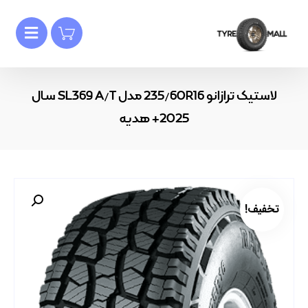
لاستیک ترازانو 235/60R16 مدل SL369 A/T سال
2025+ هدیه
تخفیف!