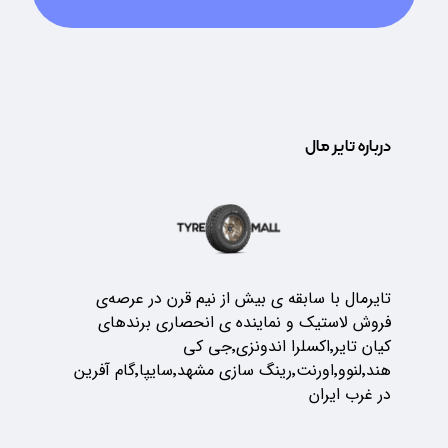
درباره تایر مال
تایرمال با سابقه ی بیش از نیم قرن در عرصه‌ی
فروش لاستیک و نماینده ی انحصاری برندهای
کیان تایر٬اکسلرا اندونزی٬جی کی
هند٬لنوو٬اورنت٬رینگ سازی مشهد٬سایپا٬گام آفرین
در غرب ایران