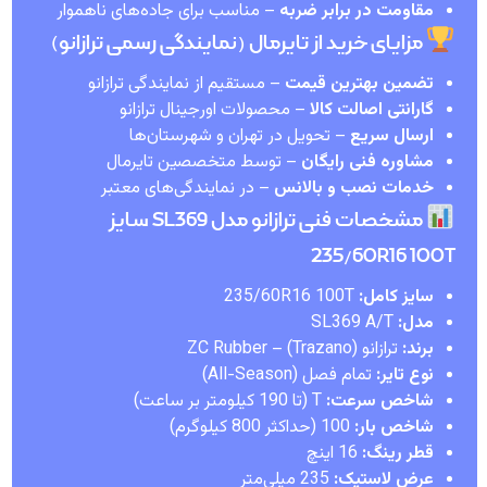
مقاومت در برابر ضربه
– مناسب برای جاده‌های ناهموار
مزایای خرید از تایرمال (نمایندگی رسمی ترازانو)
تضمین بهترین قیمت
– مستقیم از نمایندگی ترازانو
گارانتی اصالت کالا
– محصولات اورجینال ترازانو
ارسال سریع
– تحویل در تهران و شهرستان‌ها
مشاوره فنی رایگان
– توسط متخصصین تایرمال
خدمات نصب و بالانس
– در نمایندگی‌های معتبر
مشخصات فنی ترازانو مدل SL369 سایز
235/60R16 100T
سایز کامل:
235/60R16 100T
مدل:
SL369 A/T
برند:
ترازانو (Trazano) – ZC Rubber
نوع تایر:
تمام فصل (All-Season)
شاخص سرعت:
T (تا 190 کیلومتر بر ساعت)
شاخص بار:
100 (حداکثر 800 کیلوگرم)
قطر رینگ:
16 اینچ
عرض لاستیک:
235 میلی‌متر