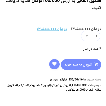
استیل آلمانی
به ارزش
100/000تومان
هدیه دریافت
کنید.
تومان
۱۴.۵۰۰.۰۰۰
تومان
۱۳.۵۰۰.۰۰۰
4 عدد در انبار
افزودن به سبد خرید
دسته بندی ها
235/60r16
,
ترازانو
,
سواری
موضوعات
X33
,
LIFAN
,
افرود
,
پرادو
,
ترازانو
,
رینگ اسپرت
,
لاستیک
,
لندکروز
,
لیفان
,
لیفان X60
,
هایلوکس