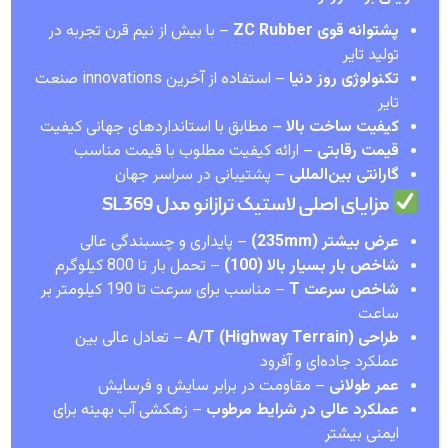
پشتوانه قوی ZC Rubber
– با بیش از نیم قرن تجربه در
تولید تایر
تکنولوژی روز دنیا
– استفاده از آخرین innovations صنعت
تایر
کیفیت ساخت بالا
– مطابق با استانداردهای جهانی کیفیت
قیمت رقابتی
– ارائه کیفیت مطلوب با قیمت مناسب
گارانتی بین‌المللی
– پشتیبانی در سراسر جهان
مزایای اصلی لاستیک ترازانو مدل SL369
عرض بیشتر (235mm)
– پایداری و چسبندگی عالی
شاخص بار بسیار بالا (100)
– تحمل بار تا 800 کیلوگرم
شاخص سرعت T
– مناسب برای سرعت تا 190 کیلومتر بر
ساعت
طراحی A/T (Highway Terrain)
– تعادل عالی بین
عملکرد جاده‌ای و آفرود
عمر طولانی
– مقاومت در برابر سایش و فرسایش
عملکرد عالی در شرایط مرطوب
– زهکشی آب بهینه برای
ایمنی بیشتر