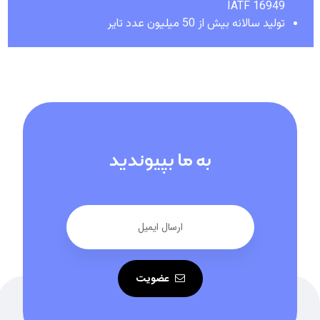
IATF 16949
تولید سالانه بیش از 50 میلیون عدد تایر
به ما بپیوندید
عضویت