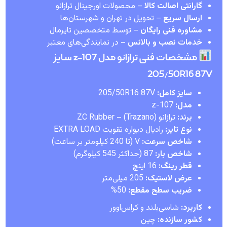
گارانتی اصالت کالا
– محصولات اورجینال ترازانو
ارسال سریع
– تحویل در تهران و شهرستان‌ها
مشاوره فنی رایگان
– توسط متخصصین تایرمال
خدمات نصب و بالانس
– در نمایندگی‌های معتبر
مشخصات فنی ترازانو مدل z-107 سایز
205/50R16 87V
سایز کامل:
205/50R16 87V
مدل:
z-107
برند:
ترازانو (Trazano) – ZC Rubber
نوع تایر:
رادیال دیواره تقویت EXTRA LOAD
شاخص سرعت:
V (تا 240 کیلومتر بر ساعت)
شاخص بار:
87 (حداکثر 545 کیلوگرم)
قطر رینگ:
16 اینچ
عرض لاستیک:
205 میلی‌متر
ضریب سطح مقطع:
50%
کاربرد:
شاسی‌بلند و کراس‌اوور
کشور سازنده:
چین