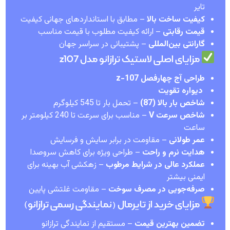
تایر
کیفیت ساخت بالا
– مطابق با استانداردهای جهانی کیفیت
قیمت رقابتی
– ارائه کیفیت مطلوب با قیمت مناسب
گارانتی بین‌المللی
– پشتیبانی در سراسر جهان
مزایای اصلی لاستیک ترازانو مدل z107
طراحی
آج چهارفصل z-107
دیواره تقویت
شاخص بار بالا (87)
– تحمل بار تا 545 کیلوگرم
شاخص سرعت V
– مناسب برای سرعت تا 240 کیلومتر بر
ساعت
عمر طولانی
– مقاومت در برابر سایش و فرسایش
هدایت نرم و راحت
– طراحی ویژه برای کاهش سروصدا
عملکرد عالی در شرایط مرطوب
– زهکشی آب بهینه برای
ایمنی بیشتر
صرفه‌جویی در مصرف سوخت
– مقاومت غلتشی پایین
مزایای خرید از تایرمال (نمایندگی رسمی ترازانو)
تضمین بهترین قیمت
– مستقیم از نمایندگی ترازانو