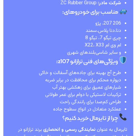
شرکت مادر:
ZC Rubber Group
مناسب برای خودروهای:
206 207، پژو
دنا.دنا پلاس.سمند
چری تیگو 7، تیگو 8
ام وی ام X22، X33
و سایر شاسی‌بلندهای شهری
ویژگی‌های فنی ترازانو z107:
طرح آج بهینه برای جاده‌های آسفالت و خاکی
دیواره محکم برای محافظت در برابر ضربه
شیارهای عمیق برای زهکشی بهتر آب
ترکیبات لاستیکی با دوام برای عمر طولانی
طراحی کم‌صدا برای رانندگی راحت
عملکرد متعادل در انواع سطوح جاده
چرا از تایرمال خرید کنیم؟
تایرمال به عنوان
نمایندگی رسمی و انحصاری
برند ترازانو در