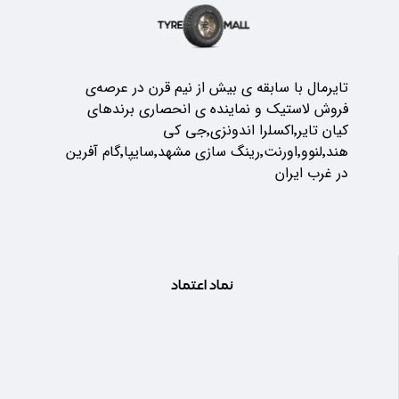
تایرمال با سابقه ی بیش از نیم قرن در عرصه‌ی
فروش لاستیک و نماینده ی انحصاری برندهای
کیان تایر٬اکسلرا اندونزی٬جی کی
هند٬لنوو٬اورنت٬رینگ سازی مشهد٬سایپا٬گام آفرین
در غرب ایران
نماد اعتماد