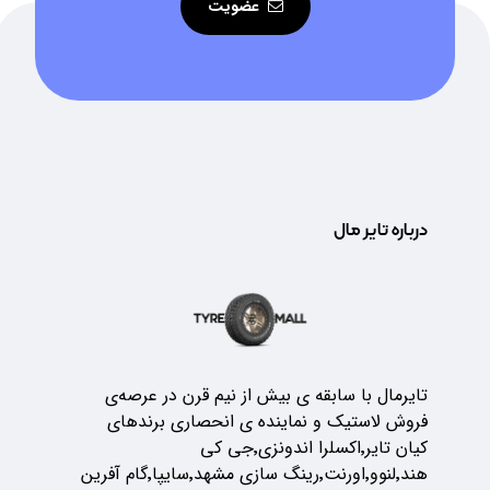
عضویت
درباره تایر مال
تایرمال با سابقه ی بیش از نیم قرن در عرصه‌ی
فروش لاستیک و نماینده ی انحصاری برندهای
کیان تایر٬اکسلرا اندونزی٬جی کی
هند٬لنوو٬اورنت٬رینگ سازی مشهد٬سایپا٬گام آفرین