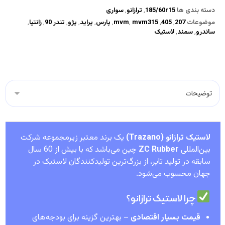
دسته بندی ها
185/60r15
,
ترازانو
,
سواری
موضوعات
207
,
405
,
mvm315
,
mvm
,
پارس
,
پراید
,
پژو
,
تندر 90
,
زانتیا
,
ساندرو
,
سمند
,
لاستیک
لاستیک ترازانو (Trazano)
یک برند معتبر زیرمجموعه شرکت
بین‌المللی
ZC Rubber
چین می‌باشد که با بیش از 60 سال
سابقه در تولید تایر، از بزرگ‌ترین تولیدکنندگان لاستیک در
جهان محسوب می‌شود.
چرا لاستیک ترازانو؟
قیمت بسیار اقتصادی
– بهترین گزینه برای بودجه‌های