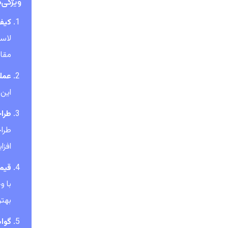
ویژگی‌ها
کیفی
مقاو
عمل
این 
طرا
افزا
قیم
بهتر
گواه