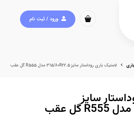
ورود / ثبت نام
اری
لاستیک باری روداستار سایز 315/80R22.5 مدل R555 گل عقب
داستار سایز