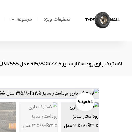
تخفیفات ویژه
مجموعه
لاستیک باری روداستار سایز 315/80R22.5 مدل R555 گل عقب
تخفیف!