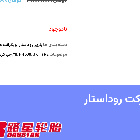
تومان
۳۰.۰۰۰.۰۰۰
تومان
۰۰۰
ناموجود
دسته بندی ها
باری
,
روداستار
,
ویکرانت ه
موضوعات
JK TYRE
,
FH500
,
fh
,
جی کی
ت روداستار