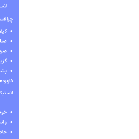
لاستیک‌های ROADSTAR مطابق 
چرا لاستیک ROADSTAR ر
کیف
عملک
صرف
گزین
پشتی
کاربردهای
لاستیک‌های ROADSTAR برای انو
خود
وان
جاده