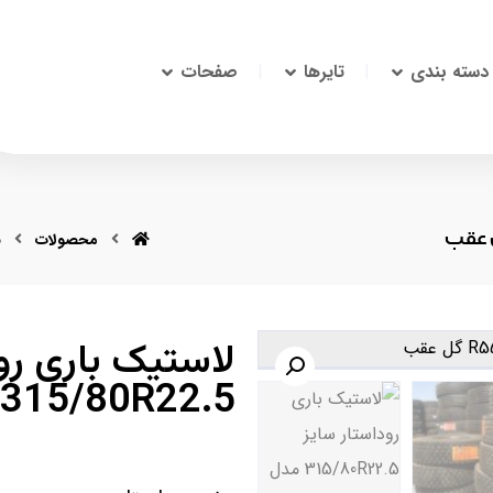
دسته بندی
تایرها
صفحات
محصولات
ب
لاستیک باری رو
315/80R22.5 مدل R555 گل عقب