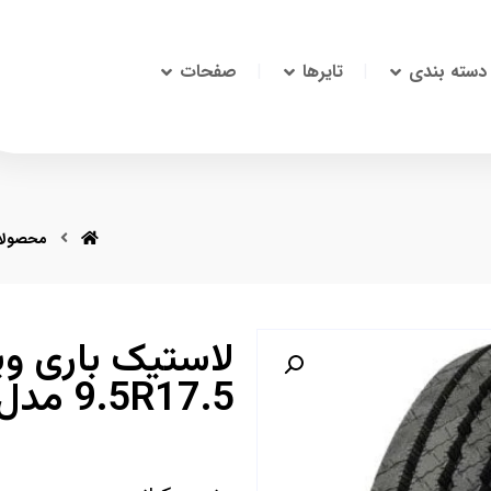
دسته بندی
تایرها
صفحات
محصولا
لاستیک باری وی
9.5R17.5 مدل VUL3