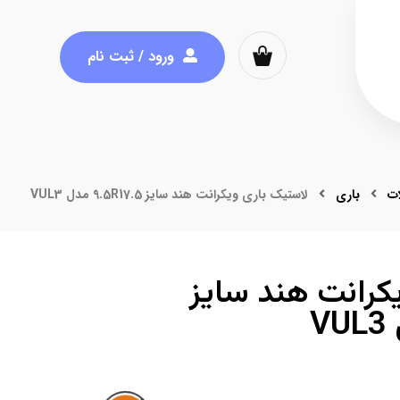
ورود / ثبت نام
ت
باری
لاستیک باری ویکرانت هند سایز 9.5R17.5 مدل VUL3
کرانت هند سایز