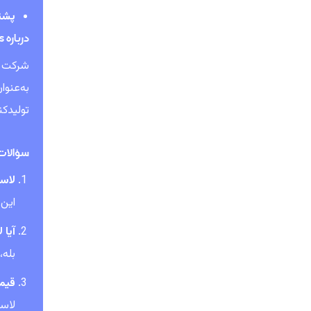
پشتی
درباره JK Tyre & Industries
شرکت
تولیدکن
سؤالات م
لاستیک Vikrant برا
این 
آیا لاستیک‌ها
بله،
قیمت لا
لاستیک‌های Vikrant به‌دل