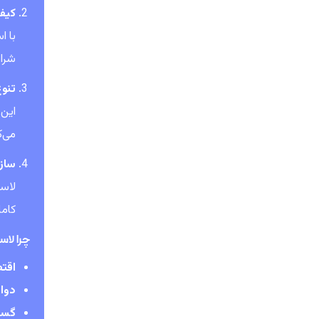
کیفی
شرای
تنو
این 
می‌ک
سازگ
کامل
چرا لاستیک Vikrant ر
اقتص
دوا
گست