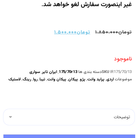
غیر اینصورت سفارش لغو خواهد شد.
تومان
۱.۸۵۰.۰۰۰
تومان
۱.۵۰۰.۰۰۰
ناموجود
IR175/70/13
SKU
دسته بندی ها
175/70r13
,
ایران تایر
,
سواری
موضوعات
اردی
,
پراید وانت
,
پژو
,
پیکان
,
پیکان وانت
,
تیبا
,
روا
,
رینگ
,
لاستیک