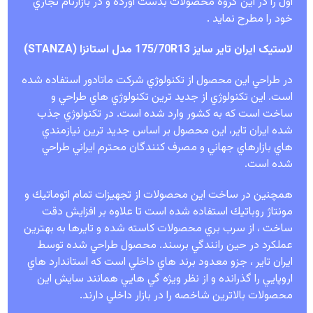
اول را در اين گروه محصولات بدست آورده و در بازارنام تجاري
خود را مطرح نمايد .
لاستیک ایران تایر سایز 175/70R13 مدل استانزا (STANZA)
در طراحي اين محصول از تكنولوژي شركت ماتادور استفاده شده
است. اين تكنولوژي از جديد ترين تكنولوژي هاي طراحي و
ساخت است كه به كشور وارد شده است. در تكنولوژي جذب
شده ايران تاير، اين محصول بر اساس جديد ترين نيازمندي
هاي بازارهاي جهاني و مصرف كنندگان محترم ايراني طراحي
شده است
.
همچنين در ساخت اين محصولات از تجهيزات تمام اتوماتيك و
مونتاژ روباتيك استفاده شده است تا علاوه بر افزايش دقت
ساخت ، از سرب بري محصولات كاسته شده و تايرها به بهترين
عملكرد در حين رانندگي برسند. محصول طراحي شده توسط
ايران تاير ، جزو معدود برند هاي داخلي است كه استاندارد هاي
اروپايي را گذرانده و از نظر ويژه گي هايي همانند سايش اين
محصولات بالاترين شاخصه را در بازار داخلي دارند
.