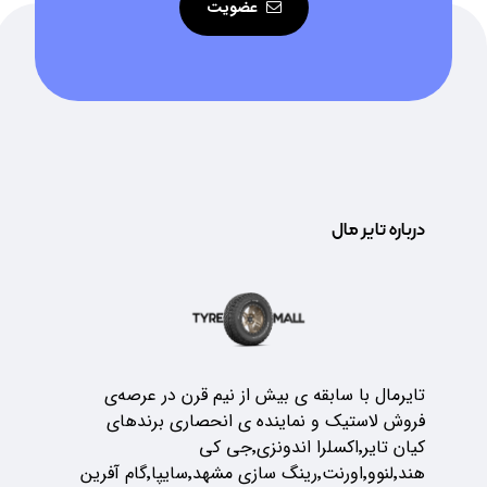
عضویت
درباره تایر مال
تایرمال با سابقه ی بیش از نیم قرن در عرصه‌ی
فروش لاستیک و نماینده ی انحصاری برندهای
کیان تایر٬اکسلرا اندونزی٬جی کی
هند٬لنوو٬اورنت٬رینگ سازی مشهد٬سایپا٬گام آفرین