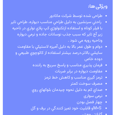
ویژگی ها:
طراحی شده توسط شرکت ماتادور
راحتي سرنشين به دليل طراحي مناسب ديواره، طراحي تاير
با فيلر كوتاه و استفاده ازتكنولوژي كپ پلاي نواري در ناحيه
زير آج تاير كه سبب جذب نوسانات جاده و نرمي ديواره
وناحيه رويه مي شود
.
دوام و طول عمر بالا به دليل آميزه لاستيكي با مقاومت
سايشي بالاتر،درصد بيشتر استفاده از كائوچوي طبيعي و
دوده خاص
فرمان پذيري مناسب و پاسخ سريع به راننده
مقاومت ديواره در برابر ضربات
ترمز گيري مناسب و كاهش خط ترمز
مصرف سوخت كمتر
صداي كم به دليل نحوه چيدمان بلوكهاي روي
نرمی سواری
چهار فصل بودن
M+S
و قابليت خود تميز كنندگي در برف و گل
گارانتی معتبر