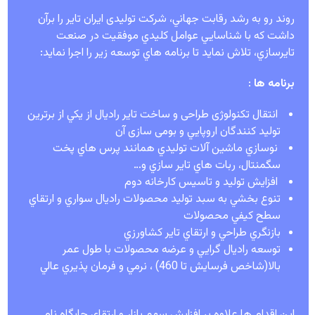
روند رو به رشد رقابت جهاني، شرکت تولیدی ایران تایر را برآن
داشت كه با شناسايي عوامل كليدي موفقيت در صنعت
تايرسازي، تلاش نمايد تا برنامه هاي توسعه زير را اجرا نمايد:
برنامه ها
:
انتقال تکنولوژی طراحی و ساخت تایر راديال از يكي از برترين
توليد كنندگان اروپايي و بومی سازی آن
نوسازي ماشين آلات توليدي همانند پرس هاي پخت
سگمنتال، ربات هاي تاير سازي و…
افزایش تولید و تاسیس کارخانه دوم
تنوع بخشي به سبد توليد محصولات راديال سواري و ارتقاي
سطح كيفي محصولات
بازنگري طراحي و ارتقاي تاير كشاورزي
توسعه راديال گرايي و عرضه محصولات با طول عمر
بالا(شاخص فرسايش تا 460) ، نرمي و فرمان پذيري عالي
اين اقدام ها علاوه بر افزايش سهم بازار و ارتقاي جايگاه نام