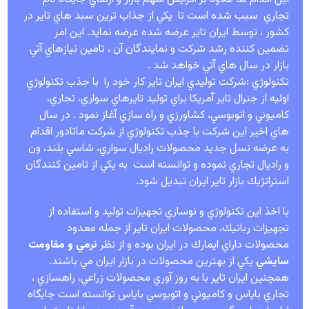
تجاري سبب شده است تا يكي از جذاب ترين سبد هاي تاير در
كشور ، توسط ايران تاير عرضه شده عرضه نمايد. اين امر
تضمين كننده رشد شركت و نمايندگان آن ، تامين نيازهاي آتي
بازار در سال هاي آتي خواهد شد .
تكنولوژي :شركت توليدي ايران تاير كار خود را با جذب تكنولوژي
اوليه از جنرال تاير آمريكا براي توليد تايرهاي سواري، تجاري،
كاميوني و اتوبوسي، كشاورزي و راه سازي آغاز نمود . در سال
هاي اخير اين شركت با جذب تكنولوژي از شركت ماتادور اقدام
به عرضه نسل جديد محصولات راديال سواري، شاسي بلند، ون
و راديال تجاري نموده و توانسته است به يكي از تامين كنندگان
استراتژيك بازار تاير ايران تبديل شود.
با اخذ اين تكنولوژي و نوسازي تجهيزات توليد و استفاده از
تجهيزات رباتيك، محصولات ايران تاير از جمله معدود
محصولات داراي ايمارك در ايران بوده و از نظر
نرمي و مقاومت
سايشي
يكي از بهترين محصولات در بازار ايران مي باشند.
همچنين ايران تاير با به روز آوري محصولات زراعي، راهسازي ،
تجاري باياس و كاميوني و اتوبوسي باياس توانسته است جايگاه