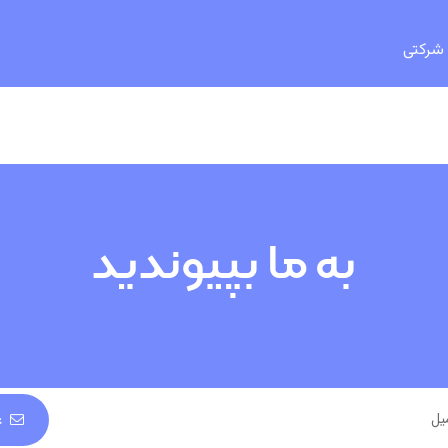
 شرکتی
به ما بپیوندید
ع