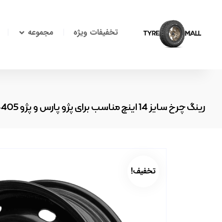
تخفیفات ویژه
مجموعه
رینگ چرخ سایز 14 اینچ مناسب برای پژو پارس و پژو 405+هدیه
تخفیف!