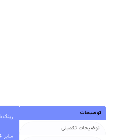
توضیحات
رینگ فاب
توضیحات تکمیلی
سایز 14 اینچ