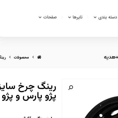
دسته بندی
تایرها
صفحات
محصولات
رین
پژو پارس و پژو 405+هدیه