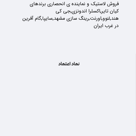
فروش لاستیک و نماینده ی انحصاری برندهای
کیان تایر٬اکسلرا اندونزی٬جی کی
هند٬لنوو٬اورنت٬رینگ سازی مشهد٬سایپا٬گام آفرین
در غرب ایران
نماد اعتماد