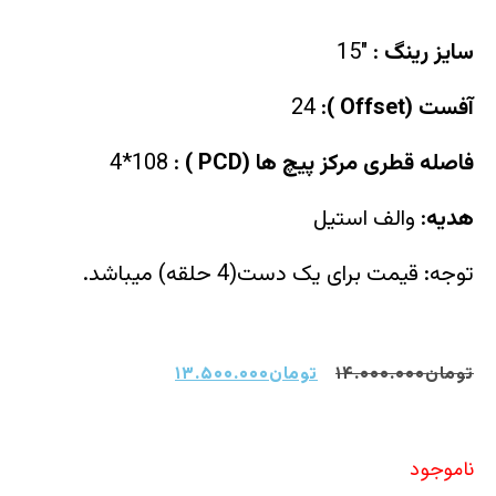
سایز رینگ
:
15″
آفست (Offset )
:
24
فاصله قطری مرکز پیچ ها (PCD )
:
4*108
هدیه
: والف استیل
توجه: قیمت برای یک دست(4 حلقه) میباشد.
تومان
۱۴.۰۰۰.۰۰۰
تومان
۱۳.۵۰۰.۰۰۰
ناموجود