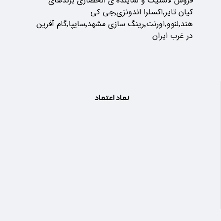
فروش لاستیک و نماینده ی انحصاری برندهای
کیان تایر٬اکسلرا اندونزی٬جی کی
هند٬لنوو٬اورنت٬رینگ سازی مشهد٬سایپا٬گام آفرین
در غرب ایران
نماد اعتماد