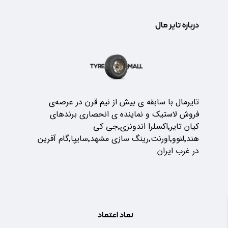
درباره تایر مال
تایرمال با سابقه ی بیش از نیم قرن در عرصه‌ی
فروش لاستیک و نماینده ی انحصاری برندهای
کیان تایر٬اکسلرا اندونزی٬جی کی
هند٬لنوو٬اورنت٬رینگ سازی مشهد٬سایپا٬گام آفرین
در غرب ایران
نماد اعتماد