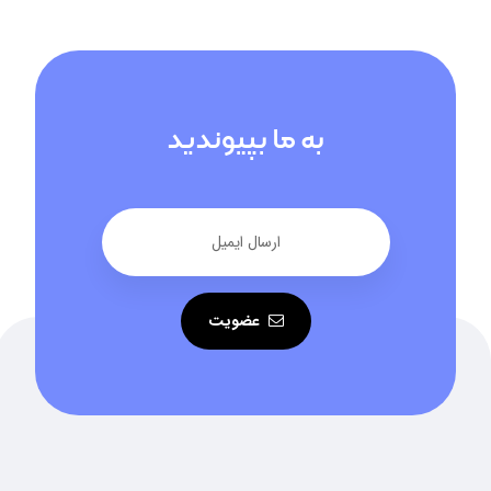
به ما بپیوندید
عضویت