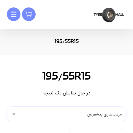
195/55R15
195/55R15
در حال نمایش یک نتیجه