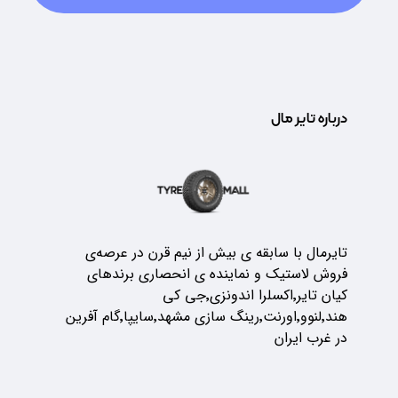
درباره تایر مال
تایرمال با سابقه ی بیش از نیم قرن در عرصه‌ی
فروش لاستیک و نماینده ی انحصاری برندهای
کیان تایر٬اکسلرا اندونزی٬جی کی
هند٬لنوو٬اورنت٬رینگ سازی مشهد٬سایپا٬گام آفرین
در غرب ایران