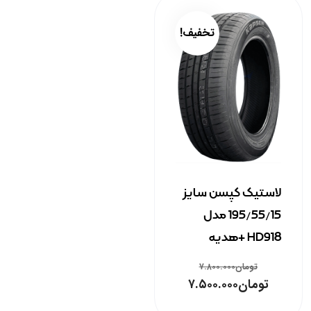
تخفیف!
لاستیک کپسن سایز
195/55/15 مدل
HD918 +هدیه
تومان
۷.۸۰۰.۰۰۰
تومان
۷.۵۰۰.۰۰۰