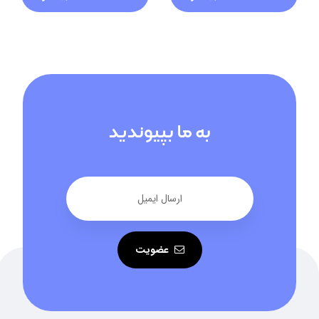
به ما بپیوندید
عضویت