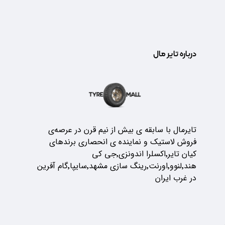
درباره تایر مال
تایرمال با سابقه ی بیش از نیم قرن در عرصه‌ی
فروش لاستیک و نماینده ی انحصاری برندهای
کیان تایر٬اکسلرا اندونزی٬جی کی
هند٬لنوو٬اورنت٬رینگ سازی مشهد٬سایپا٬گام آفرین
در غرب ایران