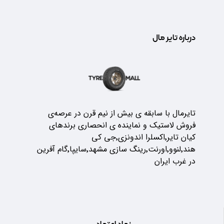
درباره تایر مال
تایرمال با سابقه ی بیش از نیم قرن در عرصه‌ی
فروش لاستیک و نماینده ی انحصاری برندهای
کیان تایر٬اکسلرا اندونزی٬جی کی
هند٬لنوو٬اورنت٬رینگ سازی مشهد٬سایپا٬گام آفرین
در غرب ایران