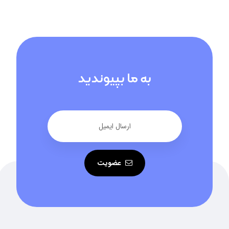
به ما بپیوندید
عضویت