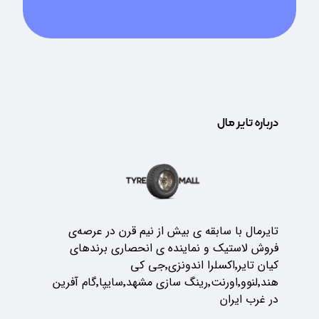
درباره تایر مال
تایرمال با سابقه ی بیش از نیم قرن در عرصه‌ی
فروش لاستیک و نماینده ی انحصاری برندهای
کیان تایر٬اکسلرا اندونزی٬جی کی
هند٬لنوو٬اورنت٬رینگ سازی مشهد٬سایپا٬گام آفرین
در غرب ایران