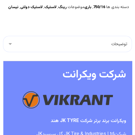
دسته بندی ها
750/16
,
باری
موضوعات
رینگ
,
لاستیک
,
لاستیک دولتی
,
نیسان
شرکت ویکرانت
ویکرانت برند برتر شرکت JK TYRE هند
شرکتJK Tire & Industries Ltd گل سرسبدJK