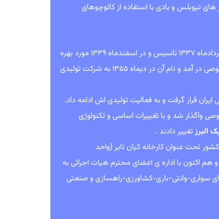
های تیوبلس و بادی با استفاده از کائوچوهای
این کارخانه توسط سهامداران داخلی و بی. اف . گودریچ باشماره ثبت ۶۵۶۳ در خردادماه ۱۳۳۷ تاسیس و در اسفندماه ۱۳۳۹ مورد بهره
ان قرار گرفت و به فعالیت تولیدی اش ادامه داد.
صوصی واگذار شد و با تغییرات اساسی و تکنولوژی
ک البرز
تغییر دادند .
های کشور تحت عنوان کارخانه کیان تایر (واحد
مود و هم اکنون با اداره ی اعضای محترم هیات اجرائی به
یرهای سواری-وانتی-باری-کشاورزی-راهسازی و صنعتی