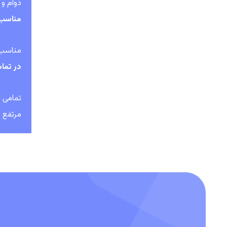
دوام و
مناسب 
مناسب ب
در تمام
تمامی ت
مرتفع ن