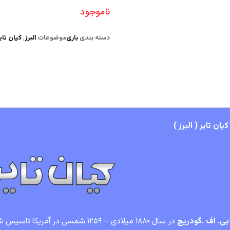
ناموجود
دسته بندی
باری
موضوعات
البرز
,
کیان تای
ان تایر ( البرز )
بی. اف .گودریچ
در سال ۱۸۸۰ میلادی – ۱۲۵۹ شمسی در 