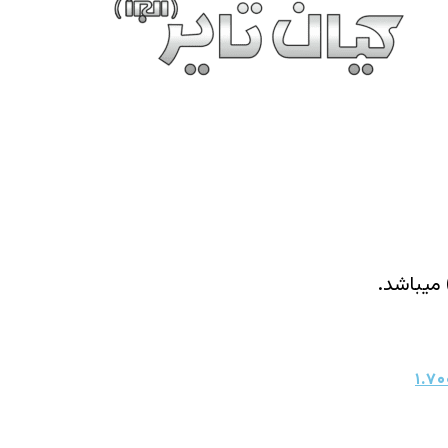
میباشد.
۱.۷۰