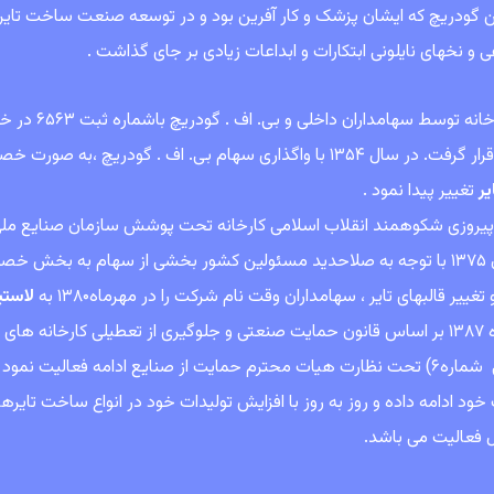
ن گودریچ که ایشان پزشک و کار آفرین بود و در توسعه صنعت ساخت تایر 
و نخهای نایلونی ابتکارات و ابداعات زیادی بر جای گذاشت .
 واگذاری سهام بی. اف . گودریچ ،به صورت خصوصی در آمد و نام آن در دیماه ۱۳۵۵ به شرکت تولیدی
یر
تغییر پیدا نمود .
یروزی شکوهمند انقلاب اسلامی کارخانه تحت پوشش سازمان صنایع ملی ایر
در سال ۱۳۷۵ با توجه به صلاحدید مسئولین کشور بخشی از سهام به بخش خ
غییر قالبهای تایر ، سهامداران وقت نام شرکت را در مهرماه۱۳۸۰ به
لاستی
از دیماه ۱۳۸۷ بر اساس قانون حمایت صنعتی و جلوگیری از تعطیلی کارخانه 
صنعتی شماره۶) تحت نظارت هیات محترم حمایت از صنایع ادامه فعالیت ن
خود ادامه داده و روز به روز با افزایش تولیدات خود در انواع ساخت تا
فعالیت می باشد.