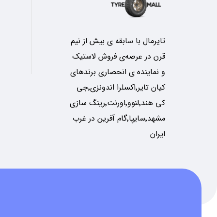
تایرمال با سابقه ی بیش از نیم
قرن در عرصه‌ی فروش لاستیک
و نماینده ی انحصاری برندهای
کیان تایر٬اکسلرا اندونزی٬جی
کی هند٬لنوو٬اورنت٬رینگ سازی
مشهد٬سایپا٬گام آفرین در غرب
ایران