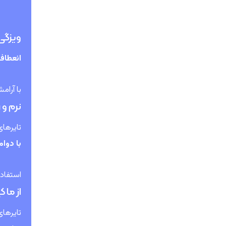
ویزگی 
انعطاف 
با آرام
نرم و 
تایرهای
با دوام
استفاده
از ما 
تایرهای