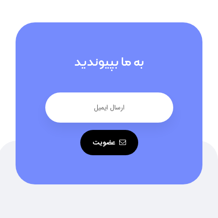
به ما بپیوندید
عضویت