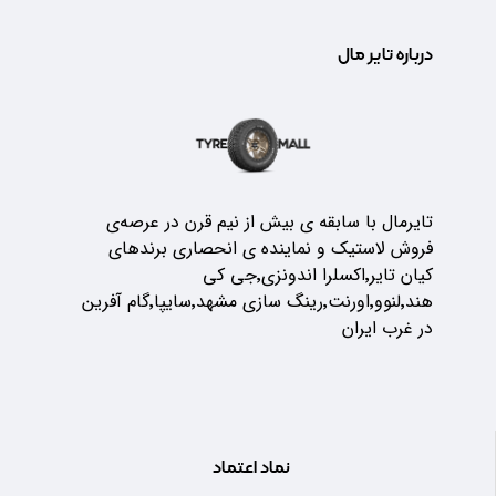
درباره تایر مال
تایرمال با سابقه ی بیش از نیم قرن در عرصه‌ی
فروش لاستیک و نماینده ی انحصاری برندهای
کیان تایر٬اکسلرا اندونزی٬جی کی
هند٬لنوو٬اورنت٬رینگ سازی مشهد٬سایپا٬گام آفرین
در غرب ایران
نماد اعتماد