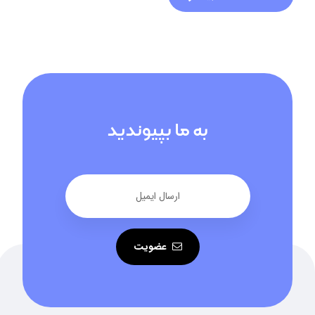
به ما بپیوندید
عضویت