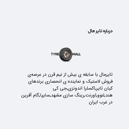
درباره تایر مال
تایرمال با سابقه ی بیش از نیم قرن در عرصه‌ی
فروش لاستیک و نماینده ی انحصاری برندهای
کیان تایر٬اکسلرا اندونزی٬جی کی
هند٬لنوو٬اورنت٬رینگ سازی مشهد٬سایپا٬گام آفرین
در غرب ایران