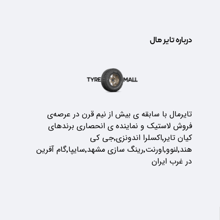
درباره تایر مال
تایرمال با سابقه ی بیش از نیم قرن در عرصه‌ی
فروش لاستیک و نماینده ی انحصاری برندهای
کیان تایر٬اکسلرا اندونزی٬جی کی
هند٬لنوو٬اورنت٬رینگ سازی مشهد٬سایپا٬گام آفرین
در غرب ایران