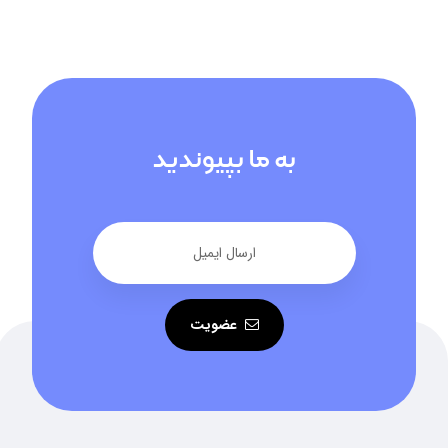
به ما بپیوندید
عضویت