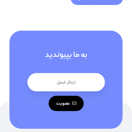
به ما بپیوندید
عضویت