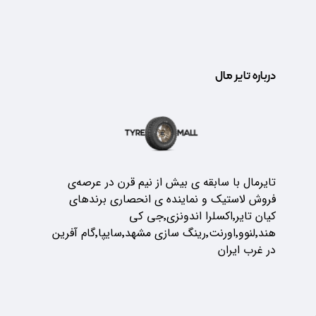
درباره تایر مال
تایرمال با سابقه ی بیش از نیم قرن در عرصه‌ی
فروش لاستیک و نماینده ی انحصاری برندهای
کیان تایر٬اکسلرا اندونزی٬جی کی
هند٬لنوو٬اورنت٬رینگ سازی مشهد٬سایپا٬گام آفرین
در غرب ایران