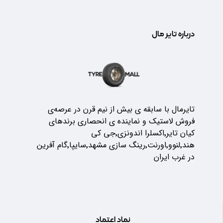
درباره تایر مال
تایرمال با سابقه ی بیش از نیم قرن در عرصه‌ی
فروش لاستیک و نماینده ی انحصاری برندهای
کیان تایر٬اکسلرا اندونزی٬جی کی
هند٬لنوو٬اورنت٬رینگ سازی مشهد٬سایپا٬گام آفرین
در غرب ایران
نماد اعتماد