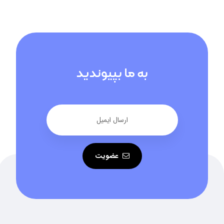
به ما بپیوندید
عضویت