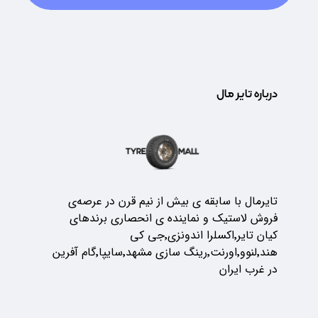
درباره تایر مال
تایرمال با سابقه ی بیش از نیم قرن در عرصه‌ی
فروش لاستیک و نماینده ی انحصاری برندهای
کیان تایر٬اکسلرا اندونزی٬جی کی
هند٬لنوو٬اورنت٬رینگ سازی مشهد٬سایپا٬گام آفرین
در غرب ایران