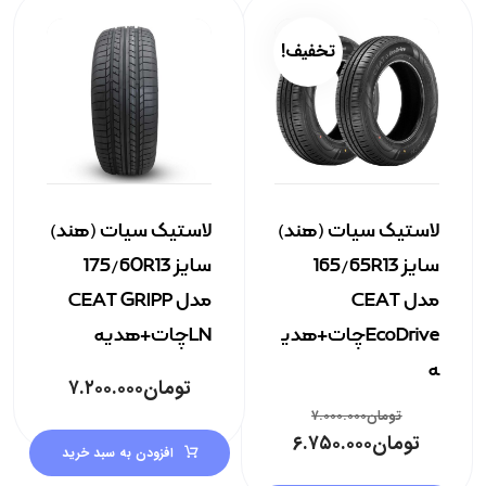
تخفیف!
لاستیک سیات (هند)
لاستیک سیات (هند)
سایز 165/65R13
سایز 175/60R13
مدل CEAT
مدل CEAT GRIPP
EcoDriveچات+هدی
LNچات+هدیه
ه
تومان
۷.۲۰۰.۰۰۰
تومان
۷.۰۰۰.۰۰۰
تومان
۶.۷۵۰.۰۰۰
افزودن به سبد خرید