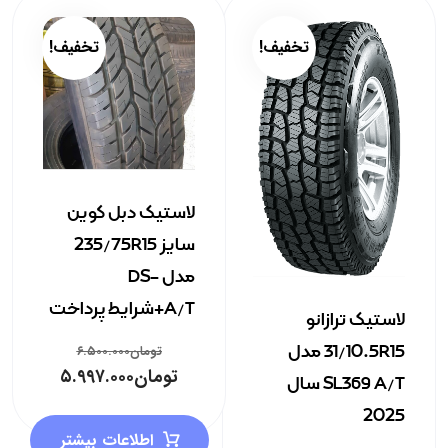
تخفیف!
تخفیف!
لاستیک دبل کوین
سایز 235/75R15
مدل DS-
A/T+شرایط پرداخت
لاستیک ترازانو
31/10.5R15 مدل
تومان
۶.۵۰۰.۰۰۰
تومان
۵.۹۹۷.۰۰۰
SL369 A/T سال
2025
اطلاعات بیشتر