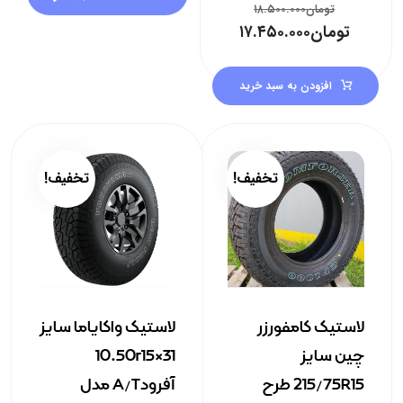
تومان
۱۸.۵۰۰.۰۰۰
تومان
۱۷.۴۵۰.۰۰۰
افزودن به سبد خرید
تخفیف!
تخفیف!
لاستیک کامفورزر
لاستیک واکایاما سایز
چین سایز
31×10.50r15
215/75R15 طرح
آفرودA/T مدل