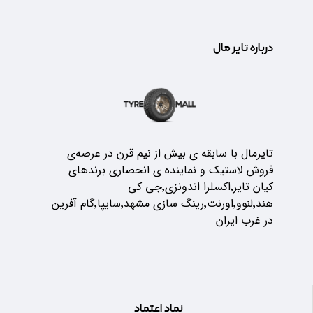
درباره تایر مال
تایرمال با سابقه ی بیش از نیم قرن در عرصه‌ی
فروش لاستیک و نماینده ی انحصاری برندهای
کیان تایر٬اکسلرا اندونزی٬جی کی
هند٬لنوو٬اورنت٬رینگ سازی مشهد٬سایپا٬گام آفرین
در غرب ایران
نماد اعتماد