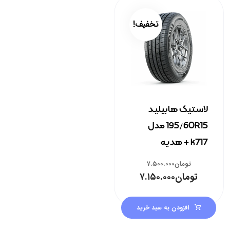
تخفیف!
لاستیک هابیلیـد
195/60R15 مدل
k717 + هدیه
تومان
۷.۵۰۰.۰۰۰
تومان
۷.۱۵۰.۰۰۰
افزودن به سبد خرید