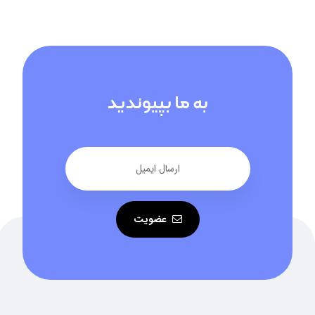
به ما بپیوندید
عضویت