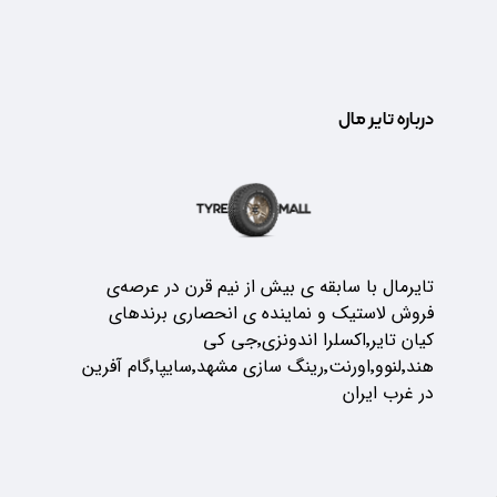
درباره تایر مال
تایرمال با سابقه ی بیش از نیم قرن در عرصه‌ی
فروش لاستیک و نماینده ی انحصاری برندهای
کیان تایر٬اکسلرا اندونزی٬جی کی
هند٬لنوو٬اورنت٬رینگ سازی مشهد٬سایپا٬گام آفرین
در غرب ایران