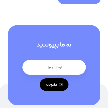
به ما بپیوندید
عضویت