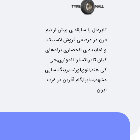
تایرمال با سابقه ی بیش از نیم
قرن در عرصه‌ی فروش لاستیک
و نماینده ی انحصاری برندهای
کیان تایر٬اکسلرا اندونزی٬جی
کی هند٬لنوو٬اورنت٬رینگ سازی
مشهد٬سایپا٬گام آفرین در غرب
ایران