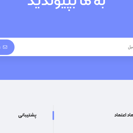
به ما بپیوندید
ع
اد اعتماد
پشتیبانی