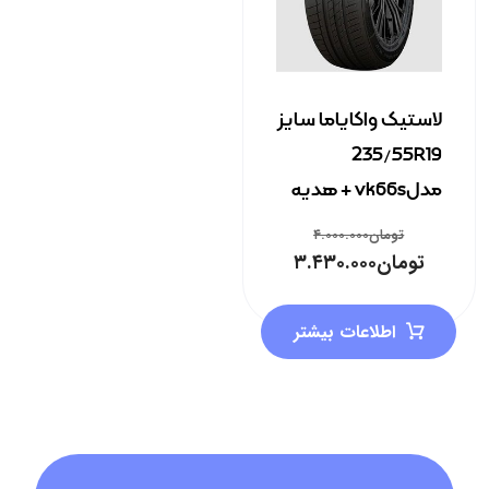
لاستیک واکایاما سایز
235/55R19
مدلvk66s + هدیه
تومان
۴.۰۰۰.۰۰۰
تومان
۳.۴۳۰.۰۰۰
اطلاعات بیشتر