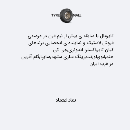
تایرمال با سابقه ی بیش از نیم قرن در عرصه‌ی
فروش لاستیک و نماینده ی انحصاری برندهای
کیان تایر٬اکسلرا اندونزی٬جی کی
هند٬لنوو٬اورنت٬رینگ سازی مشهد٬سایپا٬گام آفرین
در غرب ایران
نماد اعتماد