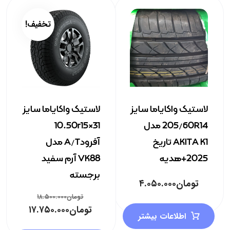
تخفیف!
لاستیک واکایاما سایز
لاستیک واکایاما سایز
205/60R14 مدل
31×10.50r15
AKITA K1 تاریخ
آفرودA/T مدل
2025+هدیه
VK88 آرم سفید
برجسته
تومان
۴.۰۵۰.۰۰۰
تومان
۱۸.۵۰۰.۰۰۰
تومان
۱۷.۷۵۰.۰۰۰
اطلاعات بیشتر