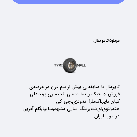
درباره تایر مال
تایرمال با سابقه ی بیش از نیم قرن در عرصه‌ی
فروش لاستیک و نماینده ی انحصاری برندهای
کیان تایر٬اکسلرا اندونزی٬جی کی
هند٬لنوو٬اورنت٬رینگ سازی مشهد٬سایپا٬گام آفرین
در غرب ایران