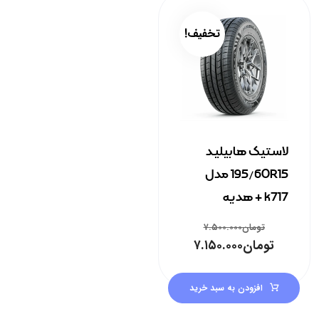
تخفیف!
لاستیک هابیلیـد
195/60R15 مدل
k717 + هدیه
تومان
۷.۵۰۰.۰۰۰
تومان
۷.۱۵۰.۰۰۰
افزودن به سبد خرید