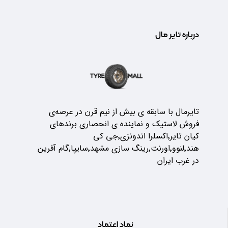
درباره تایر مال
تایرمال با سابقه ی بیش از نیم قرن در عرصه‌ی
فروش لاستیک و نماینده ی انحصاری برندهای
کیان تایر٬اکسلرا اندونزی٬جی کی
هند٬لنوو٬اورنت٬رینگ سازی مشهد٬سایپا٬گام آفرین
در غرب ایران
نماد اعتماد