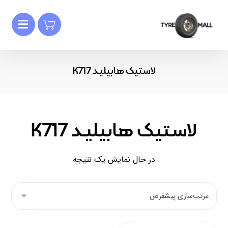
لاستیک هابیلیـد K717
لاستیک هابیلیـد K717
در حال نمایش یک نتیجه