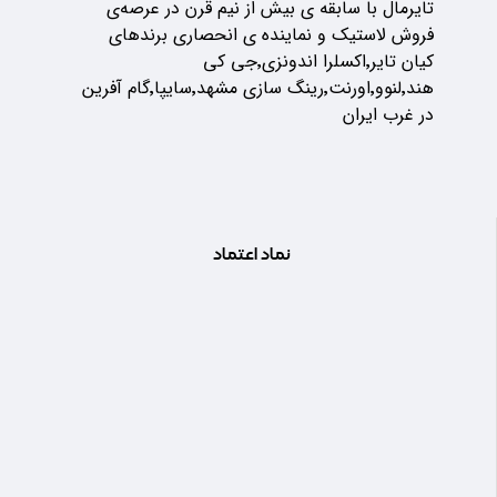
تایرمال با سابقه ی بیش از نیم قرن در عرصه‌ی
فروش لاستیک و نماینده ی انحصاری برندهای
کیان تایر٬اکسلرا اندونزی٬جی کی
هند٬لنوو٬اورنت٬رینگ سازی مشهد٬سایپا٬گام آفرین
در غرب ایران
نماد اعتماد