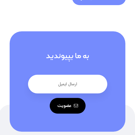
به ما بپیوندید
عضویت