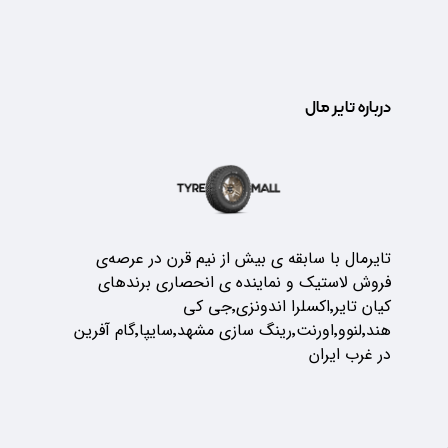
درباره تایر مال
تایرمال با سابقه ی بیش از نیم قرن در عرصه‌ی
فروش لاستیک و نماینده ی انحصاری برندهای
کیان تایر٬اکسلرا اندونزی٬جی کی
هند٬لنوو٬اورنت٬رینگ سازی مشهد٬سایپا٬گام آفرین
در غرب ایران