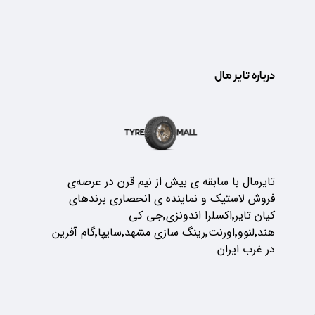
درباره تایر مال
تایرمال با سابقه ی بیش از نیم قرن در عرصه‌ی
فروش لاستیک و نماینده ی انحصاری برندهای
کیان تایر٬اکسلرا اندونزی٬جی کی
هند٬لنوو٬اورنت٬رینگ سازی مشهد٬سایپا٬گام آفرین
در غرب ایران