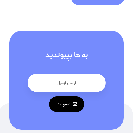
به ما بپیوندید
عضویت