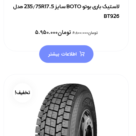
لاستیک باری بوتو BOTO سایز 235/75R17.5 مدل
BT926
تومان
۵.۹۵۰.۰۰۰
تومان
۶.۸۰۰.۰۰۰
اطلاعات بیشتر
تخفیف!