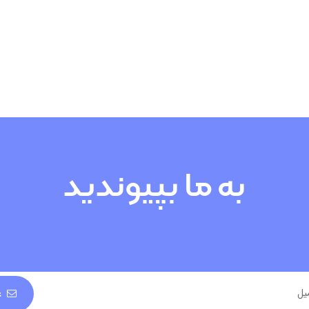
به ما بپیوندید
ع