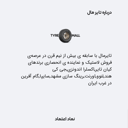
درباره تایر مال
تایرمال با سابقه ی بیش از نیم قرن در عرصه‌ی
فروش لاستیک و نماینده ی انحصاری برندهای
کیان تایر٬اکسلرا اندونزی٬جی کی
هند٬لنوو٬اورنت٬رینگ سازی مشهد٬سایپا٬گام آفرین
در غرب ایران
نماد اعتماد