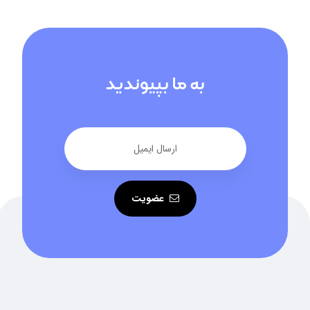
به ما بپیوندید
عضویت