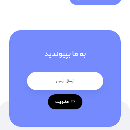
به ما بپیوندید
عضویت