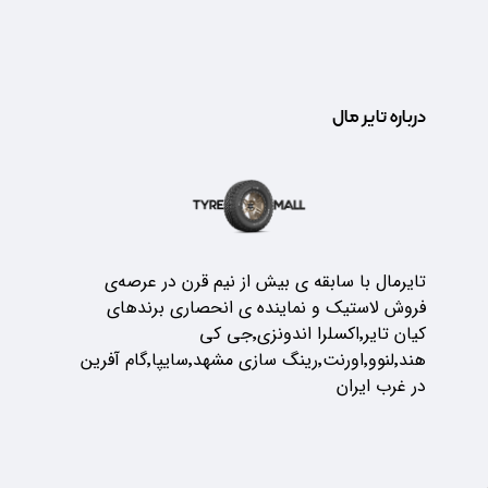
درباره تایر مال
تایرمال با سابقه ی بیش از نیم قرن در عرصه‌ی
فروش لاستیک و نماینده ی انحصاری برندهای
کیان تایر٬اکسلرا اندونزی٬جی کی
هند٬لنوو٬اورنت٬رینگ سازی مشهد٬سایپا٬گام آفرین
در غرب ایران