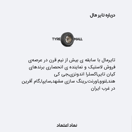
درباره تایر مال
تایرمال با سابقه ی بیش از نیم قرن در عرصه‌ی
فروش لاستیک و نماینده ی انحصاری برندهای
کیان تایر٬اکسلرا اندونزی٬جی کی
هند٬لنوو٬اورنت٬رینگ سازی مشهد٬سایپا٬گام آفرین
در غرب ایران
نماد اعتماد