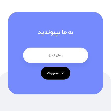
به ما بپیوندید
عضویت