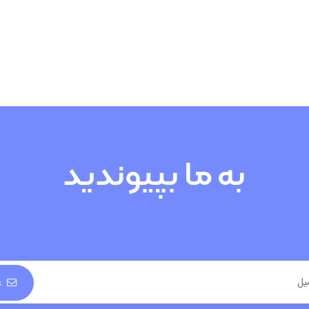
به ما بپیوندید
ع