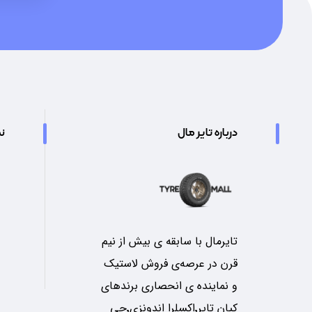
درباره تایر مال
نم
تایرمال با سابقه ی بیش از نیم
قرن در عرصه‌ی فروش لاستیک
و نماینده ی انحصاری برندهای
کیان تایر٬اکسلرا اندونزی٬جی