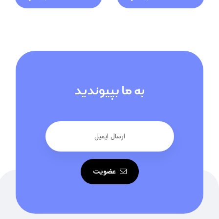
به ما بپیوندید
عضویت