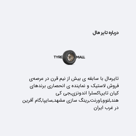
درباره تایر مال
تایرمال با سابقه ی بیش از نیم قرن در عرصه‌ی
فروش لاستیک و نماینده ی انحصاری برندهای
کیان تایر٬اکسلرا اندونزی٬جی کی
هند٬لنوو٬اورنت٬رینگ سازی مشهد٬سایپا٬گام آفرین
در غرب ایران