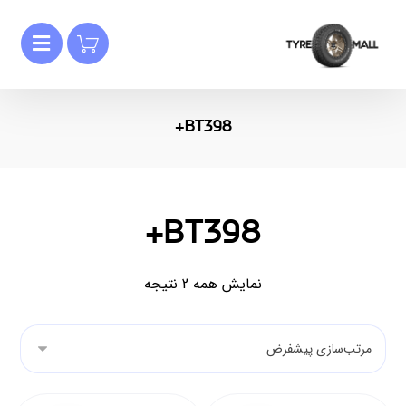
BT398+
BT398+
نمایش همه 2 نتیجه