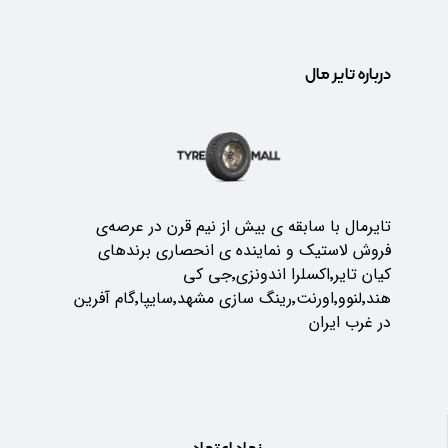
درباره تایر مال
تایرمال با سابقه ی بیش از نیم قرن در عرصه‌ی
فروش لاستیک و نماینده ی انحصاری برندهای
کیان تایر٬اکسلرا اندونزی٬جی کی
هند٬لنوو٬اورنت٬رینگ سازی مشهد٬سایپا٬گام آفرین
در غرب ایران