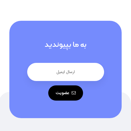
به ما بپیوندید
عضویت